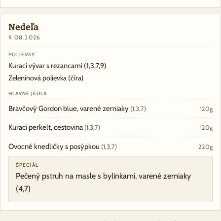
Nedeľa
9.08.2026
POLIEVKY
Kurací vývar s rezancami
(1,3,7,9)
Zeleninová polievka (číra)
HLAVNÉ JEDLÁ
Bravčový Gordon blue, varené zemiaky
(1,3,7)
120g
Kurací perkelt, cestovina
(1,3,7)
120g
Ovocné knedličky s posýpkou
(1,3,7)
220g
ŠPECIÁL
Pečený pstruh na masle s bylinkami, varené zemiaky
(4,7)