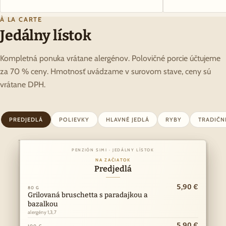
À LA CARTE
Jedálny lístok
Kompletná ponuka vrátane alergénov. Polovičné porcie účtujeme
za 70 % ceny. Hmotnosť uvádzame v surovom stave, ceny sú
vrátane DPH.
PREDJEDLÁ
POLIEVKY
HLAVNÉ JEDLÁ
RYBY
TRADIČN
PENZIÓN SIMI · JEDÁLNY LÍSTOK
PENZIÓN SIMI · JEDÁLNY LÍSTOK
Z NAŠEJ KUCHYNE
NA ZAČIATOK
Hlavné jedlá
Predjedlá
ny
10,90 €
5,90 €
k
80 G
150 G
I
Grilovaná bruschetta s paradajkou a
Vyprážaný bravčový alebo kurací rezeň
Á
bazalkou
alergény 1,3,7
·
alergény 1,3,7
RY
11,90 €
150 G
Kurací steak
5,90 €
100 G