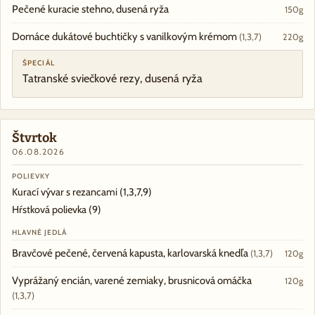
Pečené kuracie stehno, dusená ryža
150g
Domáce dukátové buchtičky s vanilkovým krémom
(1,3,7)
220g
ŠPECIÁL
Tatranské sviečkové rezy, dusená ryža
Štvrtok
06.08.2026
POLIEVKY
Kurací vývar s rezancami
(1,3,7,9)
Hŕstková polievka
(9)
HLAVNÉ JEDLÁ
Bravčové pečené, červená kapusta, karlovarská knedľa
(1,3,7)
120g
Vyprážaný encián, varené zemiaky, brusnicová omáčka
120g
(1,3,7)