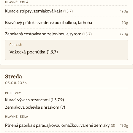
HLAVNÉ JEDLÁ
Kuracie stripsy, zemiaková kaša
(1,3,7)
120g
Bravčový plátok s viedenskou cibuľkou, tarhoňa
120g
Zapekaná cestovina so zeleninou a syrom
(1,3,7)
220g
ŠPECIÁL
Važecká pochúťka
(1,3,7)
Streda
05.08.2026
POLIEVKY
Kurací vývar s rezancami
(1,3,7,9)
Zemiaková polievka s hráškom
(7)
HLAVNÉ JEDLÁ
Plnená paprika s paradajkovou omáčkou, varené zemiaky
(3)
120g