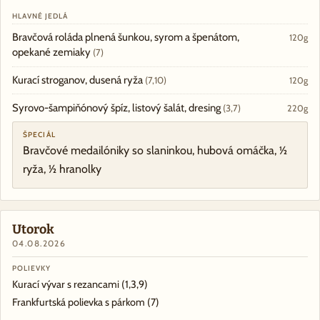
HLAVNÉ JEDLÁ
Bravčová roláda plnená šunkou, syrom a špenátom,
120g
opekané zemiaky
(7)
Kurací stroganov, dusená ryža
(7,10)
120g
Syrovo-šampiňónový špíz, listový šalát, dresing
(3,7)
220g
ŠPECIÁL
Bravčové medailóniky so slaninkou, hubová omáčka, ½
ryža, ½ hranolky
Utorok
04.08.2026
POLIEVKY
Kurací vývar s rezancami
(1,3,9)
Frankfurtská polievka s párkom
(7)