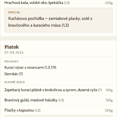
Hrachová kaša, volské oko, špekáčka
(1,3)
220g
ŠPECIÁL
Kuchárova pochúťka – zemiakové placky, soté z
bravčového a kuracieho mäsa
(1,3)
Piatok
07.08.2026
POLIEVKY
Kurací vývar s rezancami
(1,3,7,9)
Demikát
(7)
HLAVNÉ JEDLÁ
Zapekaný kurací plátok s brokolicou a syrom, dusená ryža
(7)
120g
Bravčový guláš, maslové halušky
(1,3)
120g
Fliačky s kapustou
(1,3)
220g