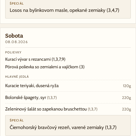
ŠPECIÁL
Losos na bylinkovom masle, opekané zemiaky
(3,4,7)
Sobota
08.08.2026
POLIEVKY
Kurací vývar s rezancami
(1,3,7,9)
Pórová polievka so zemiakmi a vajíčkom
(3)
HLAVNÉ JEDLÁ
Kuracie teriyaki, dusená ryža
120g
Bolonské špagety, syr
(1,3,7)
220g
Zeleninový šalát so zapekanou bruschettou
(1,3,7)
220g
ŠPECIÁL
Čiernohorský bravčový rezeň, varené zemiaky
(1,3,7)