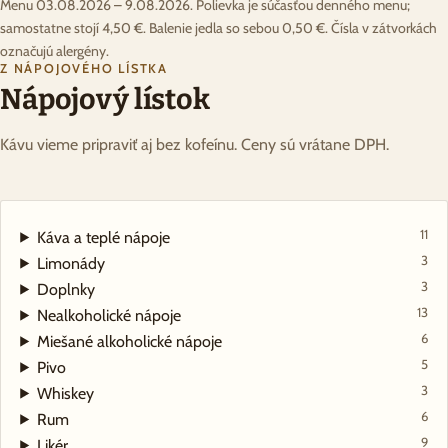
Menu 03.08.2026 – 9.08.2026. Polievka je súčasťou denného menu;
samostatne stojí 4,50 €. Balenie jedla so sebou 0,50 €. Čísla v zátvorkách
označujú alergény.
Z NÁPOJOVÉHO LÍSTKA
Nápojový lístok
Kávu vieme pripraviť aj bez kofeínu. Ceny sú vrátane DPH.
11
Káva a teplé nápoje
3
Limonády
3
Doplnky
13
Nealkoholické nápoje
6
Miešané alkoholické nápoje
5
Pivo
3
Whiskey
6
Rum
9
Likér