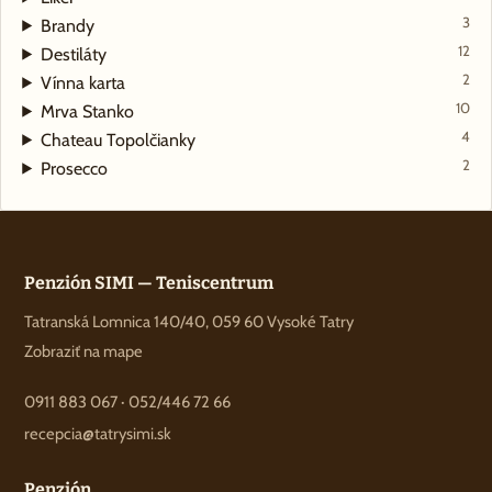
3
Brandy
12
Destiláty
2
Vínna karta
10
Mrva Stanko
4
Chateau Topolčianky
2
Prosecco
Penzión SIMI — Teniscentrum
Tatranská Lomnica 140/40, 059 60 Vysoké Tatry
Zobraziť na mape
0911 883 067
·
052/446 72 66
recepcia@tatrysimi.sk
Penzión