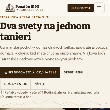
Penzión SIMI
REZERVOVAŤ
TATRANSKÁ LOMNICA
TATRANSKÁ REŠTAURÁCIA SIMI
Dva svety na jednom
tanieri
Gurmánske pochúťky od našich dvoch šéfkuchárov, ale aj poctivá
domáca kuchyňa, keď máte chuť na niečo známe. Vlajková loď?
Tatranské sviečkové rezy s bryndzovými pirohami.
REZERVÁCIA STOLA: 052/446 72 66
DENNÉ MENU
JEDÁLNY LÍSTOK
NÁPOJE
Raňajky · obedy · večere
Rodinná atmosféra, miestna kuchyňa
Letná terasa a bar