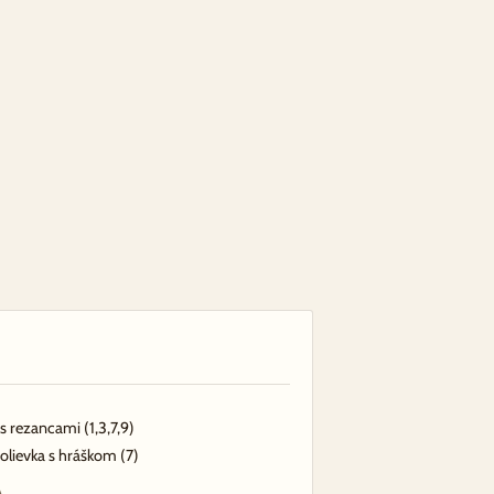
 s rezancami
(1,3,7,9)
olievka s hráškom
(7)
Á