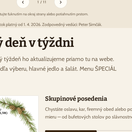
‹
›
1 / 11
stujte ťuknutím na okraj strany alebo potiahnutím prstom.
stok platný od 1. 4. 2026. Zodpovedný vedúci: Peter Simčák.
deň v týždni
ý týždeň ho aktualizujeme priamo tu na webe.
ľa výberu, hlavné jedlo a šalát. Menu ŠPECIÁL
Skupinové posedenia
Chystáte oslavu, kar, firemný obed alebo p
mieru — od bufetových stolov po slávnostn