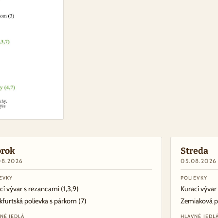
orok
Streda
08.2026
05.08.2026
EVKY
POLIEVKY
cí vývar s rezancami
(1,3,9)
Kurací vývar
kfurtská polievka s párkom
(7)
Zemiaková p
NÉ JEDLÁ
HLAVNÉ JEDL