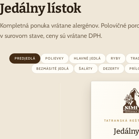
Jedálny lístok
Kompletná ponuka vrátane alergénov. Polovičné po
v surovom stave, ceny sú vrátane DPH.
PREDJEDLÁ
POLIEVKY
HLAVNÉ JEDLÁ
RYBY
TRA
BEZMÄSITÉ JEDLÁ
ŠALÁTY
DEZERTY
PRÍ
TATRANSKÁ REŠ
Jedálny