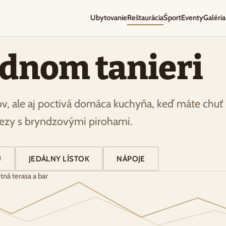
Ubytovanie
Reštaurácia
Šport
Eventy
Galéria
ednom tanieri
, ale aj poctivá domáca kuchyňa, keď máte chuť
rezy s bryndzovými pirohami.
U
JEDÁLNY LÍSTOK
NÁPOJE
tná terasa a bar