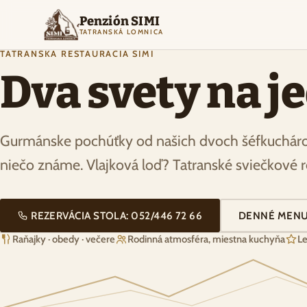
Penzión SIMI
TATRANSKÁ LOMNICA
TATRANSKÁ REŠTAURÁCIA SIMI
Dva svety na j
Gurmánske pochúťky od našich dvoch šéfkuchárov
niečo známe. Vlajková loď? Tatranské sviečkové 
REZERVÁCIA STOLA: 052/446 72 66
DENNÉ MEN
Raňajky · obedy · večere
Rodinná atmosféra, miestna kuchyňa
Le