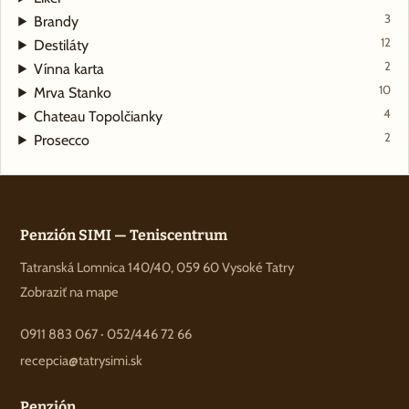
3
Brandy
12
Destiláty
2
Vínna karta
10
Mrva Stanko
4
Chateau Topolčianky
2
Prosecco
Penzión SIMI — Teniscentrum
Tatranská Lomnica 140/40, 059 60 Vysoké Tatry
Zobraziť na mape
0911 883 067
·
052/446 72 66
recepcia@tatrysimi.sk
Penzión