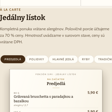
À LA CARTE
Jedálny lístok
Kompletná ponuka vrátane alergénov. Polovičné porcie účtujeme
za 70 % ceny. Hmotnosť uvádzame v surovom stave, ceny sú
vrátane DPH.
PREDJEDLÁ
POLIEVKY
HLAVNÉ JEDLÁ
RYBY
TRADIČN
PENZIÓN SIMI · JEDÁLNY LÍSTOK
PENZIÓN SIMI · JEDÁLNY LÍSTOK
Z NAŠEJ KUCHYNE
NA ZAČIATOK
Hlavné jedlá
Predjedlá
ny
10,90 €
5,90 €
k
80 G
150 G
I
Grilovaná bruschetta s paradajkou a
Vyprážaný bravčový alebo kurací rezeň
Á
bazalkou
alergény 1,3,7
·
alergény 1,3,7
RY
11,90 €
150 G
Kurací steak
5,90 €
100 G