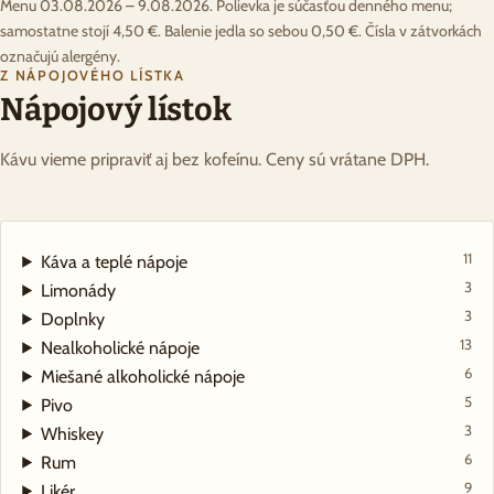
Menu 03.08.2026 – 9.08.2026. Polievka je súčasťou denného menu;
samostatne stojí 4,50 €. Balenie jedla so sebou 0,50 €. Čísla v zátvorkách
označujú alergény.
Z NÁPOJOVÉHO LÍSTKA
Nápojový lístok
Kávu vieme pripraviť aj bez kofeínu. Ceny sú vrátane DPH.
11
Káva a teplé nápoje
3
Limonády
3
Doplnky
13
Nealkoholické nápoje
6
Miešané alkoholické nápoje
5
Pivo
3
Whiskey
6
Rum
9
Likér