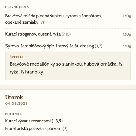
HLAVNÉ JEDLÁ
Bravčová roláda plnená šunkou, syrom a špenátom,
120g
opekané zemiaky
(7)
Kurací stroganov, dusená ryža
(7,10)
120g
Syrovo-šampiňónový špíz, listový šalát, dresing
(3,7)
220g
ŠPECIÁL
Bravčové medailóniky so slaninkou, hubová omáčka, ½
ryža, ½ hranolky
Utorok
04.08.2026
POLIEVKY
Kurací vývar s rezancami
(1,3,9)
Frankfurtská polievka s párkom
(7)