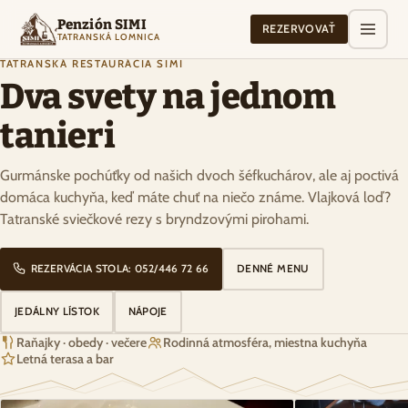
Penzión SIMI
REZERVOVAŤ
TATRANSKÁ LOMNICA
TATRANSKÁ REŠTAURÁCIA SIMI
Dva svety na jednom
tanieri
Gurmánske pochúťky od našich dvoch šéfkuchárov, ale aj poctivá
domáca kuchyňa, keď máte chuť na niečo známe. Vlajková loď?
Tatranské sviečkové rezy s bryndzovými pirohami.
REZERVÁCIA STOLA: 052/446 72 66
DENNÉ MENU
JEDÁLNY LÍSTOK
NÁPOJE
Raňajky · obedy · večere
Rodinná atmosféra, miestna kuchyňa
Letná terasa a bar