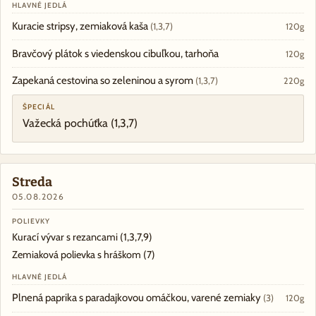
HLAVNÉ JEDLÁ
Kuracie stripsy, zemiaková kaša
(1,3,7)
120g
Bravčový plátok s viedenskou cibuľkou, tarhoňa
120g
Zapekaná cestovina so zeleninou a syrom
(1,3,7)
220g
ŠPECIÁL
Važecká pochúťka
(1,3,7)
Streda
05.08.2026
POLIEVKY
Kurací vývar s rezancami
(1,3,7,9)
Zemiaková polievka s hráškom
(7)
HLAVNÉ JEDLÁ
Plnená paprika s paradajkovou omáčkou, varené zemiaky
(3)
120g