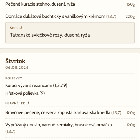
Pečené kuracie stehno, dusená ryža
150g
Domáce dukátové buchtičky s vanilkovým krémom
(1,3,7)
220g
ŠPECIÁL
Tatranské sviečkové rezy, dusená ryža
Štvrtok
06.08.2026
POLIEVKY
Kurací vývar s rezancami
(1,3,7,9)
Hŕstková polievka
(9)
HLAVNÉ JEDLÁ
Bravčové pečené, červená kapusta, karlovarská knedľa
(1,3,7)
120g
Vyprážaný encián, varené zemiaky, brusnicová omáčka
120g
(1,3,7)