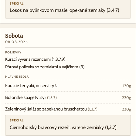
ŠPECIÁL
Losos na bylinkovom masle, opekané zemiaky
(3,4,7)
Sobota
08.08.2026
POLIEVKY
Kurací vývar s rezancami
(1,3,7,9)
Pórová polievka so zemiakmi a vajíčkom
(3)
HLAVNÉ JEDLÁ
Kuracie teriyaki, dusená ryža
120g
Bolonské špagety, syr
(1,3,7)
220g
Zeleninový šalát so zapekanou bruschettou
(1,3,7)
220g
ŠPECIÁL
Čiernohorský bravčový rezeň, varené zemiaky
(1,3,7)