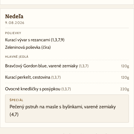
Nedeľa
9.08.2026
POLIEVKY
Kurací vývar s rezancami
(1,3,7,9)
Zeleninová polievka (číra)
HLAVNÉ JEDLÁ
Bravčový Gordon blue, varené zemiaky
(1,3,7)
120g
Kurací perkelt, cestovina
(1,3,7)
120g
Ovocné knedličky s posýpkou
(1,3,7)
220g
ŠPECIÁL
Pečený pstruh na masle s bylinkami, varené zemiaky
(4,7)