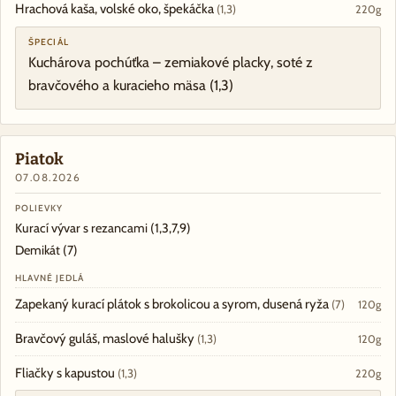
Hrachová kaša, volské oko, špekáčka
(1,3)
220g
ŠPECIÁL
Kuchárova pochúťka – zemiakové placky, soté z
bravčového a kuracieho mäsa
(1,3)
Piatok
07.08.2026
POLIEVKY
Kurací vývar s rezancami
(1,3,7,9)
Demikát
(7)
HLAVNÉ JEDLÁ
Zapekaný kurací plátok s brokolicou a syrom, dusená ryža
(7)
120g
Bravčový guláš, maslové halušky
(1,3)
120g
Fliačky s kapustou
(1,3)
220g