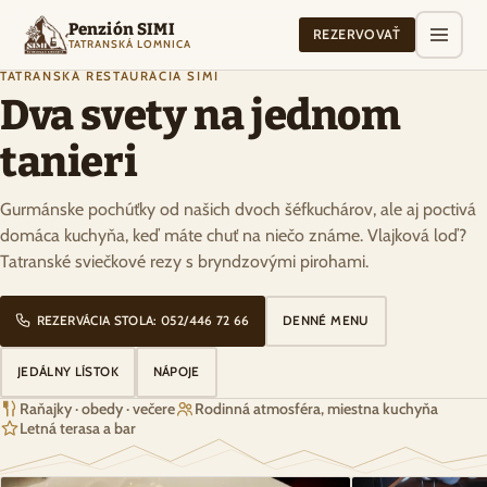
Penzión SIMI
REZERVOVAŤ
TATRANSKÁ LOMNICA
TATRANSKÁ REŠTAURÁCIA SIMI
Dva svety na jednom
tanieri
Gurmánske pochúťky od našich dvoch šéfkuchárov, ale aj poctivá
domáca kuchyňa, keď máte chuť na niečo známe. Vlajková loď?
Tatranské sviečkové rezy s bryndzovými pirohami.
REZERVÁCIA STOLA: 052/446 72 66
DENNÉ MENU
JEDÁLNY LÍSTOK
NÁPOJE
Raňajky · obedy · večere
Rodinná atmosféra, miestna kuchyňa
Letná terasa a bar