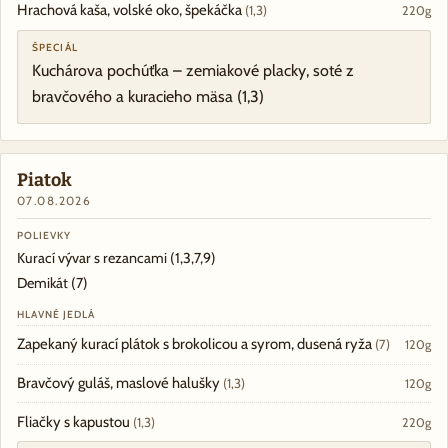
Hrachová kaša, volské oko, špekáčka
(1,3)
220g
ŠPECIÁL
Kuchárova pochúťka – zemiakové placky, soté z
bravčového a kuracieho mäsa
(1,3)
Piatok
07.08.2026
POLIEVKY
Kurací vývar s rezancami
(1,3,7,9)
Demikát
(7)
HLAVNÉ JEDLÁ
Zapekaný kurací plátok s brokolicou a syrom, dusená ryža
(7)
120g
Bravčový guláš, maslové halušky
(1,3)
120g
Fliačky s kapustou
(1,3)
220g