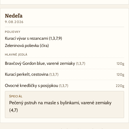
Nedeľa
9.08.2026
POLIEVKY
Kurací vývar s rezancami
(1,3,7,9)
Zeleninová polievka (číra)
HLAVNÉ JEDLÁ
Bravčový Gordon blue, varené zemiaky
(1,3,7)
120g
Kurací perkelt, cestovina
(1,3,7)
120g
Ovocné knedličky s posýpkou
(1,3,7)
220g
ŠPECIÁL
Pečený pstruh na masle s bylinkami, varené zemiaky
(4,7)