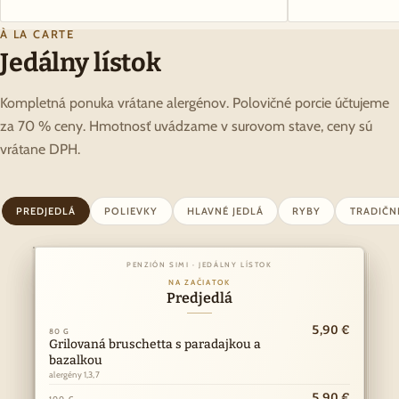
À LA CARTE
Jedálny lístok
Kompletná ponuka vrátane alergénov. Polovičné porcie účtujeme
za 70 % ceny. Hmotnosť uvádzame v surovom stave, ceny sú
vrátane DPH.
PREDJEDLÁ
POLIEVKY
HLAVNÉ JEDLÁ
RYBY
TRADIČN
PENZIÓN SIMI · JEDÁLNY LÍSTOK
PENZIÓN SIMI · JEDÁLNY LÍSTOK
Z NAŠEJ KUCHYNE
NA ZAČIATOK
Hlavné jedlá
Predjedlá
ny
10,90 €
5,90 €
k
80 G
150 G
I
Grilovaná bruschetta s paradajkou a
Vyprážaný bravčový alebo kurací rezeň
Á
bazalkou
alergény 1,3,7
·
alergény 1,3,7
RY
11,90 €
150 G
Kurací steak
5,90 €
100 G