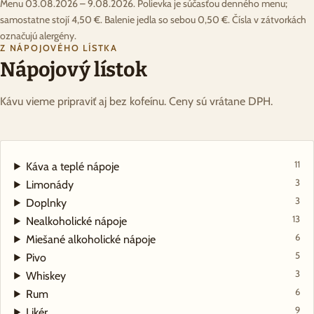
Menu 03.08.2026 – 9.08.2026. Polievka je súčasťou denného menu;
samostatne stojí 4,50 €. Balenie jedla so sebou 0,50 €. Čísla v zátvorkách
označujú alergény.
Z NÁPOJOVÉHO LÍSTKA
Nápojový lístok
Kávu vieme pripraviť aj bez kofeínu. Ceny sú vrátane DPH.
11
Káva a teplé nápoje
3
Limonády
3
Doplnky
13
Nealkoholické nápoje
6
Miešané alkoholické nápoje
5
Pivo
3
Whiskey
6
Rum
9
Likér