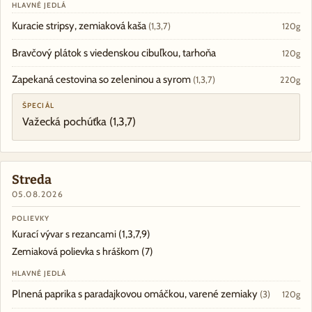
HLAVNÉ JEDLÁ
Kuracie stripsy, zemiaková kaša
(1,3,7)
120g
Bravčový plátok s viedenskou cibuľkou, tarhoňa
120g
Zapekaná cestovina so zeleninou a syrom
(1,3,7)
220g
ŠPECIÁL
Važecká pochúťka
(1,3,7)
Streda
05.08.2026
POLIEVKY
Kurací vývar s rezancami
(1,3,7,9)
Zemiaková polievka s hráškom
(7)
HLAVNÉ JEDLÁ
Plnená paprika s paradajkovou omáčkou, varené zemiaky
(3)
120g