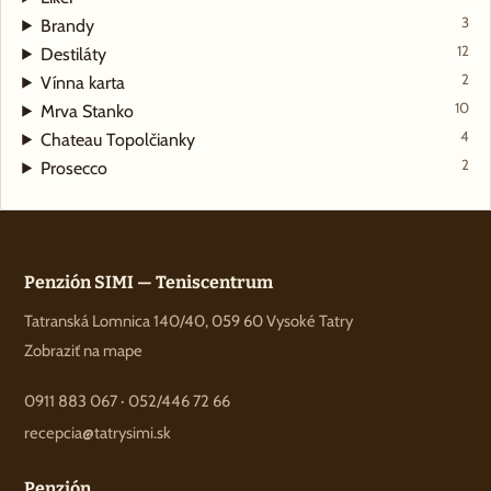
3
Brandy
12
Destiláty
2
Vínna karta
10
Mrva Stanko
4
Chateau Topolčianky
2
Prosecco
Penzión SIMI — Teniscentrum
Tatranská Lomnica 140/40, 059 60 Vysoké Tatry
Zobraziť na mape
0911 883 067
·
052/446 72 66
recepcia@tatrysimi.sk
Penzión