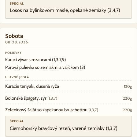
ŠPECIÁL
Losos na bylinkovom masle, opekané zemiaky
(3,4,7)
Sobota
08.08.2026
POLIEVKY
Kurací vývar s rezancami
(1,3,7,9)
Pórová polievka so zemiakmi a vajíčkom
(3)
HLAVNÉ JEDLÁ
Kuracie teriyaki, dusená ryža
120g
Bolonské špagety, syr
(1,3,7)
220g
Zeleninový šalát so zapekanou bruschettou
(1,3,7)
220g
ŠPECIÁL
Čiernohorský bravčový rezeň, varené zemiaky
(1,3,7)