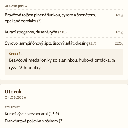
HLAVNÉ JEDLÁ
Bravčová roláda plnená šunkou, syrom a špenátom,
120g
opekané zemiaky
(7)
Kurací stroganov, dusená ryža
(7,10)
120g
Syrovo-šampiňónový špíz, listový šalát, dresing
(3,7)
220g
ŠPECIÁL
Bravčové medailóniky so slaninkou, hubová omáčka, ½
ryža, ½ hranolky
Utorok
04.08.2026
POLIEVKY
Kurací vývar s rezancami
(1,3,9)
Frankfurtská polievka s párkom
(7)