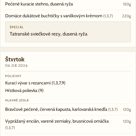
Pečené kuracie stehno, dusená ryža
150g
Domáce dukátové buchtičky s vanilkovým krémom
(1,3,7)
220g
ŠPECIÁL
Tatranské sviečkové rezy, dusená ryža
Štvrtok
06.08.2026
POLIEVKY
Kurací vývar s rezancami
(1,3,7,9)
Hŕstková polievka
(9)
HLAVNÉ JEDLÁ
Bravčové pečené, červená kapusta, karlovarská knedľa
(1,3,7)
120g
Vyprážaný encián, varené zemiaky, brusnicová omáčka
120g
(1,3,7)