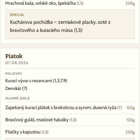
Hrachová kaša, volské oko, špekáčka
(1,3)
220g
ŠPECIÁL
Kuchárova pochúťka – zemiakové placky, soté z
bravčového a kuracieho mäsa
(1,3)
Piatok
07.08.2026
POLIEVKY
Kurací vývar s rezancami
(1,3,7,9)
Demikát
(7)
HLAVNÉ JEDLÁ
Zapekaný kurací plátok s brokolicou a syrom, dusená ryža
(7)
120g
Bravčový guláš, maslové halušky
(1,3)
120g
Fliačky s kapustou
(1,3)
220g