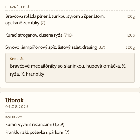
HLAVNÉ JEDLÁ
Bravčová roláda plnená šunkou, syrom a špenátom,
120g
opekané zemiaky
(7)
Kurací stroganov, dusená ryža
(7,10)
120g
Syrovo-šampiňónový špíz, listový šalát, dresing
(3,7)
220g
ŠPECIÁL
Bravčové medailóniky so slaninkou, hubová omáčka, ½
ryža, ½ hranolky
Utorok
04.08.2026
POLIEVKY
Kurací vývar s rezancami
(1,3,9)
Frankfurtská polievka s párkom
(7)