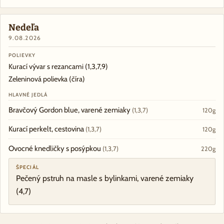
Nedeľa
9.08.2026
POLIEVKY
Kurací vývar s rezancami
(1,3,7,9)
Zeleninová polievka (číra)
HLAVNÉ JEDLÁ
Bravčový Gordon blue, varené zemiaky
(1,3,7)
120g
Kurací perkelt, cestovina
(1,3,7)
120g
Ovocné knedličky s posýpkou
(1,3,7)
220g
ŠPECIÁL
Pečený pstruh na masle s bylinkami, varené zemiaky
(4,7)