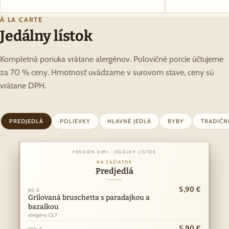
À LA CARTE
Jedálny lístok
Kompletná ponuka vrátane alergénov. Polovičné porcie účtujeme
za 70 % ceny. Hmotnosť uvádzame v surovom stave, ceny sú
vrátane DPH.
PREDJEDLÁ
POLIEVKY
HLAVNÉ JEDLÁ
RYBY
TRADIČN
PENZIÓN SIMI · JEDÁLNY LÍSTOK
PENZIÓN SIMI · JEDÁLNY LÍSTOK
Z NAŠEJ KUCHYNE
NA ZAČIATOK
Hlavné jedlá
Predjedlá
ny
10,90 €
5,90 €
k
80 G
150 G
I
Grilovaná bruschetta s paradajkou a
Vyprážaný bravčový alebo kurací rezeň
Á
bazalkou
alergény 1,3,7
·
alergény 1,3,7
RY
11,90 €
150 G
Kurací steak
5,90 €
100 G