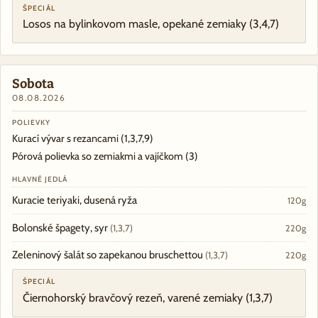
ŠPECIÁL
Losos na bylinkovom masle, opekané zemiaky
(3,4,7)
Sobota
08.08.2026
POLIEVKY
Kurací vývar s rezancami
(1,3,7,9)
Pórová polievka so zemiakmi a vajíčkom
(3)
HLAVNÉ JEDLÁ
Kuracie teriyaki, dusená ryža
120g
Bolonské špagety, syr
(1,3,7)
220g
Zeleninový šalát so zapekanou bruschettou
(1,3,7)
220g
ŠPECIÁL
Čiernohorský bravčový rezeň, varené zemiaky
(1,3,7)