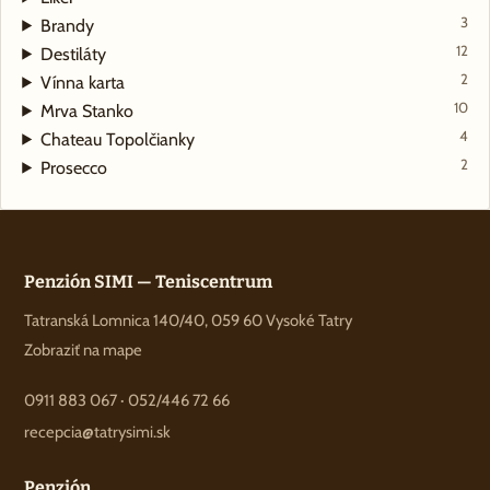
3
Brandy
12
Destiláty
2
Vínna karta
10
Mrva Stanko
4
Chateau Topolčianky
2
Prosecco
Penzión SIMI — Teniscentrum
Tatranská Lomnica 140/40, 059 60 Vysoké Tatry
Zobraziť na mape
0911 883 067
·
052/446 72 66
recepcia@tatrysimi.sk
Penzión