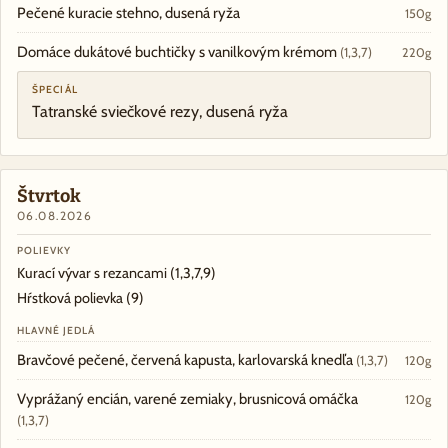
Pečené kuracie stehno, dusená ryža
150g
Domáce dukátové buchtičky s vanilkovým krémom
(1,3,7)
220g
ŠPECIÁL
Tatranské sviečkové rezy, dusená ryža
Štvrtok
06.08.2026
POLIEVKY
Kurací vývar s rezancami
(1,3,7,9)
Hŕstková polievka
(9)
HLAVNÉ JEDLÁ
Bravčové pečené, červená kapusta, karlovarská knedľa
(1,3,7)
120g
Vyprážaný encián, varené zemiaky, brusnicová omáčka
120g
(1,3,7)