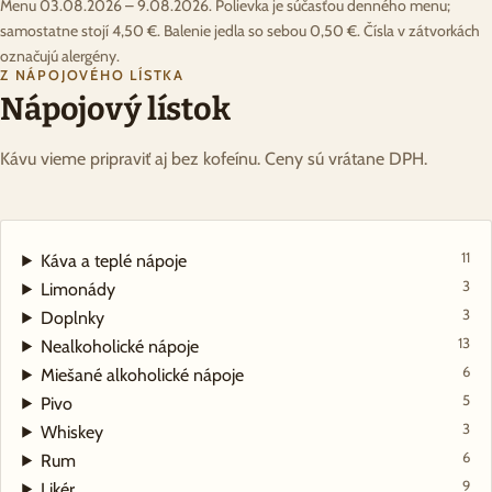
Menu 03.08.2026 – 9.08.2026. Polievka je súčasťou denného menu;
samostatne stojí 4,50 €. Balenie jedla so sebou 0,50 €. Čísla v zátvorkách
označujú alergény.
Z NÁPOJOVÉHO LÍSTKA
Nápojový lístok
Kávu vieme pripraviť aj bez kofeínu. Ceny sú vrátane DPH.
11
Káva a teplé nápoje
3
Limonády
3
Doplnky
13
Nealkoholické nápoje
6
Miešané alkoholické nápoje
5
Pivo
3
Whiskey
6
Rum
9
Likér