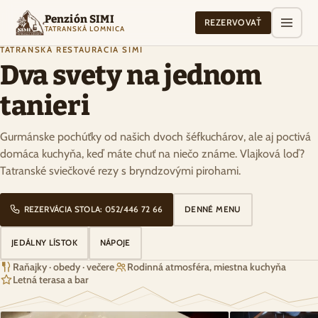
Penzión SIMI
REZERVOVAŤ
TATRANSKÁ LOMNICA
TATRANSKÁ REŠTAURÁCIA SIMI
Dva svety na jednom
tanieri
Gurmánske pochúťky od našich dvoch šéfkuchárov, ale aj poctivá
domáca kuchyňa, keď máte chuť na niečo známe. Vlajková loď?
Tatranské sviečkové rezy s bryndzovými pirohami.
REZERVÁCIA STOLA: 052/446 72 66
DENNÉ MENU
JEDÁLNY LÍSTOK
NÁPOJE
Raňajky · obedy · večere
Rodinná atmosféra, miestna kuchyňa
Letná terasa a bar