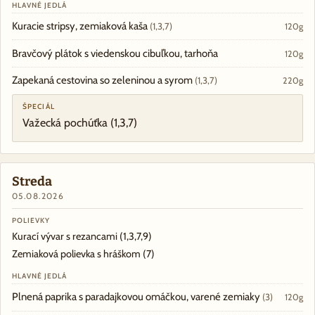
HLAVNÉ JEDLÁ
Kuracie stripsy, zemiaková kaša
(1,3,7)
120g
Bravčový plátok s viedenskou cibuľkou, tarhoňa
120g
Zapekaná cestovina so zeleninou a syrom
(1,3,7)
220g
ŠPECIÁL
Važecká pochúťka
(1,3,7)
Streda
05.08.2026
POLIEVKY
Kurací vývar s rezancami
(1,3,7,9)
Zemiaková polievka s hráškom
(7)
HLAVNÉ JEDLÁ
Plnená paprika s paradajkovou omáčkou, varené zemiaky
(3)
120g