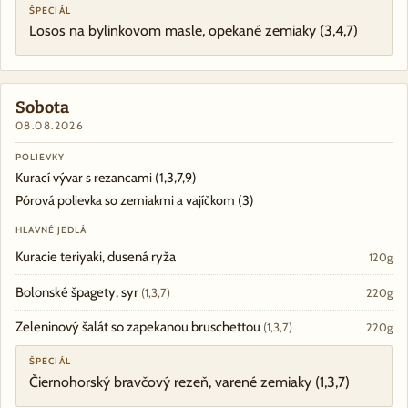
ŠPECIÁL
Losos na bylinkovom masle, opekané zemiaky
(3,4,7)
Sobota
08.08.2026
POLIEVKY
Kurací vývar s rezancami
(1,3,7,9)
Pórová polievka so zemiakmi a vajíčkom
(3)
HLAVNÉ JEDLÁ
Kuracie teriyaki, dusená ryža
120g
Bolonské špagety, syr
(1,3,7)
220g
Zeleninový šalát so zapekanou bruschettou
(1,3,7)
220g
ŠPECIÁL
Čiernohorský bravčový rezeň, varené zemiaky
(1,3,7)