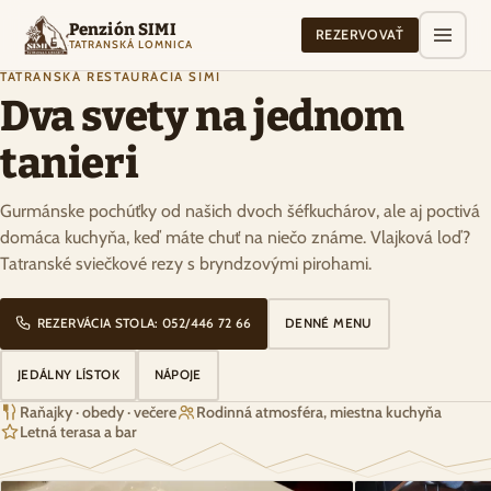
Penzión SIMI
REZERVOVAŤ
TATRANSKÁ LOMNICA
TATRANSKÁ REŠTAURÁCIA SIMI
Dva svety na jednom
tanieri
Gurmánske pochúťky od našich dvoch šéfkuchárov, ale aj poctivá
domáca kuchyňa, keď máte chuť na niečo známe. Vlajková loď?
Tatranské sviečkové rezy s bryndzovými pirohami.
REZERVÁCIA STOLA: 052/446 72 66
DENNÉ MENU
JEDÁLNY LÍSTOK
NÁPOJE
Raňajky · obedy · večere
Rodinná atmosféra, miestna kuchyňa
Letná terasa a bar