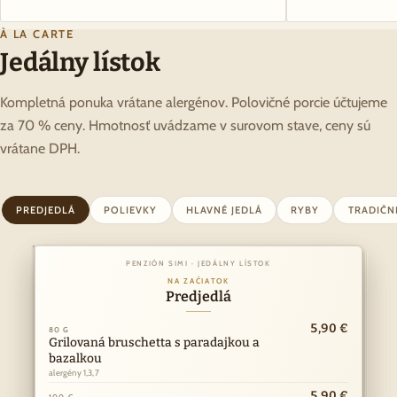
À LA CARTE
Jedálny lístok
Kompletná ponuka vrátane alergénov. Polovičné porcie účtujeme
za 70 % ceny. Hmotnosť uvádzame v surovom stave, ceny sú
vrátane DPH.
PREDJEDLÁ
POLIEVKY
HLAVNÉ JEDLÁ
RYBY
TRADIČN
PENZIÓN SIMI · JEDÁLNY LÍSTOK
PENZIÓN SIMI · JEDÁLNY LÍSTOK
Z NAŠEJ KUCHYNE
NA ZAČIATOK
Hlavné jedlá
Predjedlá
ny
10,90 €
5,90 €
k
80 G
150 G
I
Grilovaná bruschetta s paradajkou a
Vyprážaný bravčový alebo kurací rezeň
Á
bazalkou
alergény 1,3,7
·
alergény 1,3,7
RY
11,90 €
150 G
Kurací steak
5,90 €
100 G