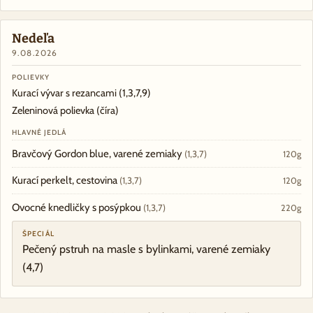
Nedeľa
9.08.2026
POLIEVKY
Kurací vývar s rezancami
(1,3,7,9)
Zeleninová polievka (číra)
HLAVNÉ JEDLÁ
Bravčový Gordon blue, varené zemiaky
(1,3,7)
120g
Kurací perkelt, cestovina
(1,3,7)
120g
Ovocné knedličky s posýpkou
(1,3,7)
220g
ŠPECIÁL
Pečený pstruh na masle s bylinkami, varené zemiaky
(4,7)