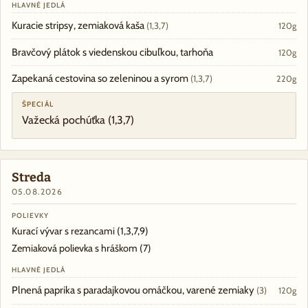
HLAVNÉ JEDLÁ
Kuracie stripsy, zemiaková kaša
(1,3,7)
120g
Bravčový plátok s viedenskou cibuľkou, tarhoňa
120g
Zapekaná cestovina so zeleninou a syrom
(1,3,7)
220g
ŠPECIÁL
Važecká pochúťka
(1,3,7)
Streda
05.08.2026
POLIEVKY
Kurací vývar s rezancami
(1,3,7,9)
Zemiaková polievka s hráškom
(7)
HLAVNÉ JEDLÁ
Plnená paprika s paradajkovou omáčkou, varené zemiaky
(3)
120g