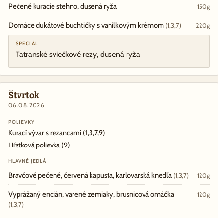
Pečené kuracie stehno, dusená ryža
150g
Domáce dukátové buchtičky s vanilkovým krémom
(1,3,7)
220g
ŠPECIÁL
Tatranské sviečkové rezy, dusená ryža
Štvrtok
06.08.2026
POLIEVKY
Kurací vývar s rezancami
(1,3,7,9)
Hŕstková polievka
(9)
HLAVNÉ JEDLÁ
Bravčové pečené, červená kapusta, karlovarská knedľa
(1,3,7)
120g
Vyprážaný encián, varené zemiaky, brusnicová omáčka
120g
(1,3,7)