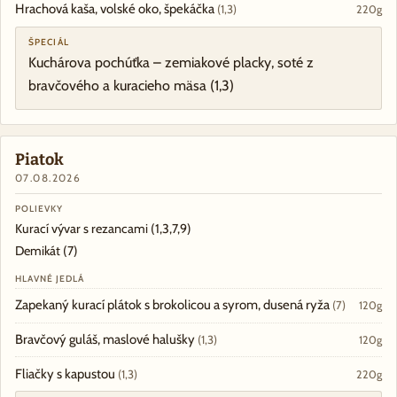
Hrachová kaša, volské oko, špekáčka
(1,3)
220g
ŠPECIÁL
Kuchárova pochúťka – zemiakové placky, soté z
bravčového a kuracieho mäsa
(1,3)
Piatok
07.08.2026
POLIEVKY
Kurací vývar s rezancami
(1,3,7,9)
Demikát
(7)
HLAVNÉ JEDLÁ
Zapekaný kurací plátok s brokolicou a syrom, dusená ryža
(7)
120g
Bravčový guláš, maslové halušky
(1,3)
120g
Fliačky s kapustou
(1,3)
220g