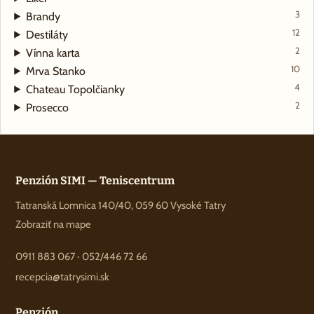
3
Brandy
12
Destiláty
2
Vínna karta
10
Mrva Stanko
4
Chateau Topolčianky
2
Prosecco
Penzión SIMI — Teniscentrum
Tatranská Lomnica 140/40, 059 60 Vysoké Tatry
Zobraziť na mape
0911 883 067
·
052/446 72 66
recepcia@tatrysimi.sk
Penzión