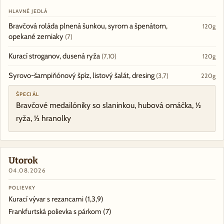
HLAVNÉ JEDLÁ
Bravčová roláda plnená šunkou, syrom a špenátom,
120g
opekané zemiaky
(7)
Kurací stroganov, dusená ryža
(7,10)
120g
Syrovo-šampiňónový špíz, listový šalát, dresing
(3,7)
220g
ŠPECIÁL
Bravčové medailóniky so slaninkou, hubová omáčka, ½
ryža, ½ hranolky
Utorok
04.08.2026
POLIEVKY
Kurací vývar s rezancami
(1,3,9)
Frankfurtská polievka s párkom
(7)