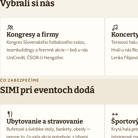
Vybrali si nás
Kongresy a firmy
Koncert
Kongres Slovenského futbalového zväzu,
Tenisovú halu
teambuildingy a firemné akcie — boli u nás
Hrali u nás R
UniCredit, ČSOB či Hengstler.
Lenka Filipová
ČO ZABEZPEČÍME
SIMI pri eventoch dodá
Ubytovanie a stravovanie
Športový
Bufetové a švédske stoly, bankety, obedy —
Krytá hala pre
presne to, čo vaša akcia potrebuje, s izbami
tréningové mo