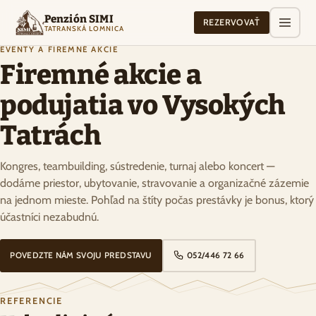
Penzión SIMI
REZERVOVAŤ
TATRANSKÁ LOMNICA
EVENTY A FIREMNÉ AKCIE
Firemné akcie a
podujatia vo Vysokých
Tatrách
Kongres, teambuilding, sústredenie, turnaj alebo koncert —
dodáme priestor, ubytovanie, stravovanie a organizačné zázemie
na jednom mieste. Pohľad na štíty počas prestávky je bonus, ktorý
účastníci nezabudnú.
POVEDZTE NÁM SVOJU PREDSTAVU
052/446 72 66
REFERENCIE