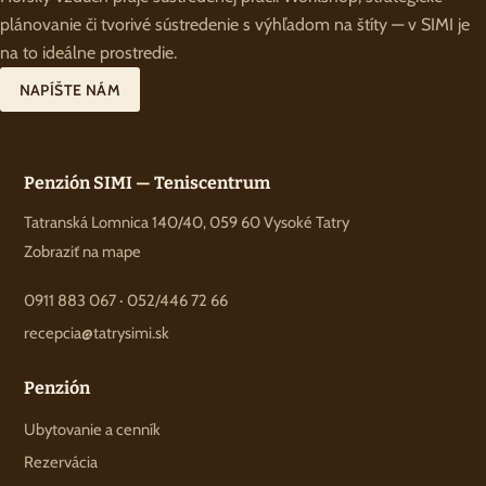
plánovanie či tvorivé sústredenie s výhľadom na štíty — v SIMI je
na to ideálne prostredie.
NAPÍŠTE NÁM
Penzión SIMI — Teniscentrum
Tatranská Lomnica 140/40, 059 60 Vysoké Tatry
Zobraziť na mape
0911 883 067
·
052/446 72 66
recepcia@tatrysimi.sk
Penzión
Ubytovanie a cenník
Rezervácia