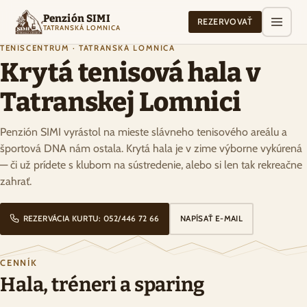
Penzión SIMI
REZERVOVAŤ
TATRANSKÁ LOMNICA
TENISCENTRUM · TATRANSKÁ LOMNICA
Krytá tenisová hala v
Tatranskej Lomnici
Penzión SIMI vyrástol na mieste slávneho tenisového areálu a
športová DNA nám ostala. Krytá hala je v zime výborne vykúrená
— či už prídete s klubom na sústredenie, alebo si len tak rekreačne
zahrať.
REZERVÁCIA KURTU: 052/446 72 66
NAPÍSAŤ E-MAIL
CENNÍK
Hala, tréneri a sparing