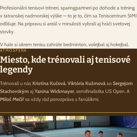
Profesionálni tenisoví tréneri, sparingpartneri po dohode a tréning
v tatranskej nadmorskej výške — to je to, čím sa Teniscentrum SIMI
odlišuje. Na prípravu si areál v minulosti vybrali aj hráči svetovej
stovky.
V hale si okrem tenisu zahráte bedminton, volejbal aj hokejbal.
ATMOSFÉRA
Miesto, kde trénovali aj tenisové
legendy
Trénovali u nás
Kristína Kučová
,
Viktória Kužmová
so
Sergejom
Stachovským
aj
Yanina Wickmayer
, semifinalistka US Open. A
Miloš Mečíř
sa vždy rád porozpráva s fanúšikmi.