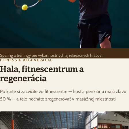
Sparing a tréningy pre výkonnostných aj rekreačných hráčov.
FITNESS A REGENERÁCIA
Hala, fitnescentrum a
regenerácia
Po kurte si zacvičíte vo fitnescentre — hostia penziónu majú zľavu
50 % — a telo necháte zregenerovať v masážnej miestnosti.