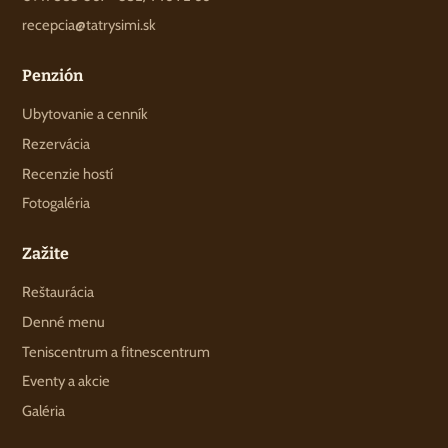
recepcia@tatrysimi.sk
Penzión
Ubytovanie a cenník
Rezervácia
Recenzie hostí
Fotogaléria
Zažite
Reštaurácia
Denné menu
Teniscentrum a fitnescentrum
Eventy a akcie
Galéria