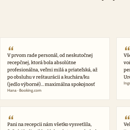
V prvom rade personál, od neskutočnej
Vš
recepčnej, ktorá bola absolútne
vo
profesionálna, veľmi milá a priateľská, až
per
po obsluhu v reštaurácii a kuchára/ku
Ur
Ing
(jedlo výborné)… maximálna spokojnosť
Hana · Booking.com
Pani na recepcii nám všetko vysvetlila,
Ve