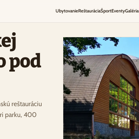
Ubytovanie
Reštaurácia
Šport
Eventy
Galéria
ej
o pod
skú reštauráciu
ri parku, 400