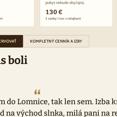
pobyt nebude obyčajný.
130 €
mi
2 osoby / noc s raňajkami
ERVOVAŤ
KOMPLETNÝ CENNÍK A IZBY
s boli
m do Lomnice, tak len sem. Izba k
d na východ slnka, milá pani na r