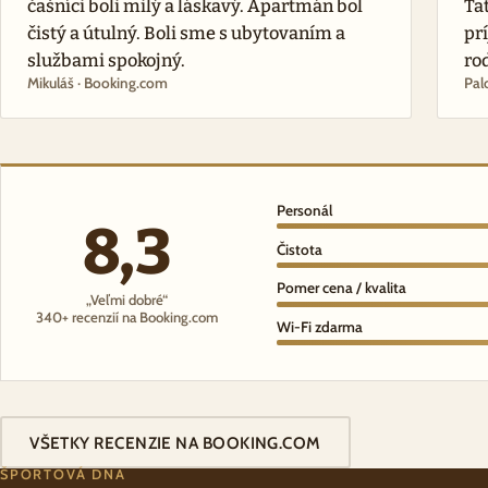
čašníci boli milý a láskavý. Apartmán bol
Ta
čistý a útulný. Boli sme s ubytovaním a
pr
službami spokojný.
ro
Mikuláš · Booking.com
Pal
Personál
8,3
Čistota
Pomer cena / kvalita
„Veľmi dobré“
340+ recenzií na Booking.com
Wi-Fi zdarma
VŠETKY RECENZIE NA BOOKING.COM
ŠPORTOVÁ DNA