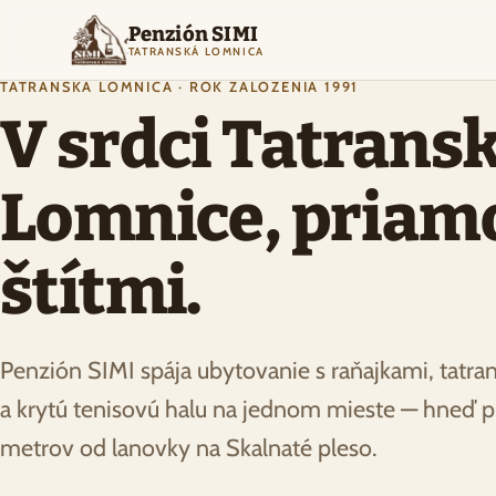
Penzión SIMI
TATRANSKÁ LOMNICA
TATRANSKÁ LOMNICA · ROK ZALOŽENIA 1991
V srdci Tatransk
Lomnice, priam
štítmi.
Penzión SIMI spája ubytovanie s raňajkami, tatran
a krytú tenisovú halu na jednom mieste — hneď p
metrov od lanovky na Skalnaté pleso.