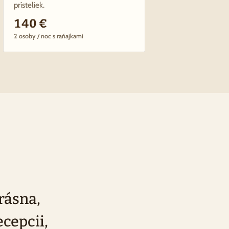
prísteliek.
140 €
2 osoby / noc s raňajkami
rásna,
ecepcii,