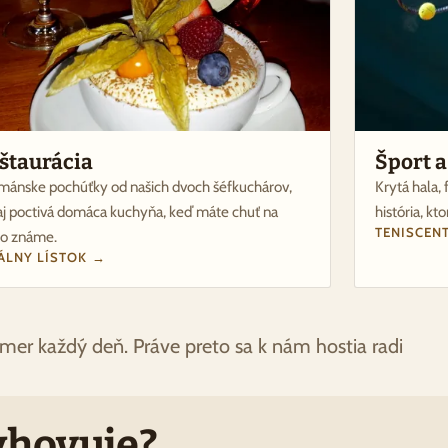
štaurácia
Šport a
mánske pochúťky od našich dvoch šéfkuchárov,
Krytá hala,
aj poctivá domáca kuchyňa, keď máte chuť na
história, kto
TENISCEN
čo známe.
ÁLNY LÍSTOK →
mer každý deň. Práve preto sa k nám hostia radi
yhovuje?