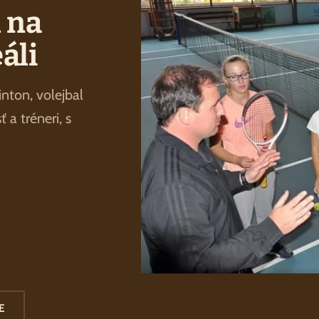
l na
áli
nton, volejbal
a tréneri, s
E