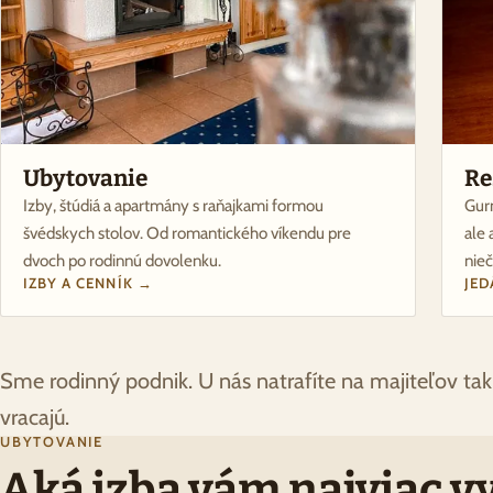
Ubytovanie
Re
Izby, štúdiá a apartmány s raňajkami formou
Gur
švédskych stolov. Od romantického víkendu pre
ale 
dvoch po rodinnú dovolenku.
nie
IZBY A CENNÍK →
JED
Sme rodinný podnik. U nás natrafíte na majiteľov tak
vracajú.
UBYTOVANIE
Aká izba vám najviac v