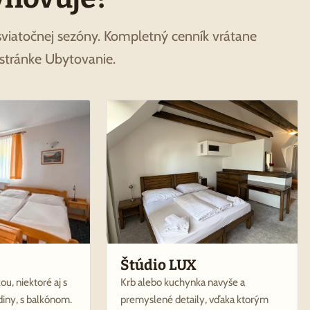
sviatočnej sezóny. Kompletný cenník vrátane
 stránke Ubytovanie.
Štúdio LUX
u, niektoré aj s
Krb alebo kuchynka navyše a
diny, s balkónom.
premyslené detaily, vďaka ktorým