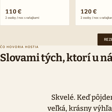
110 €
120 €
2 osoby / noc s raňajkami
2 osoby / noc s raňajka
REZ
ČO HOVORIA HOSTIA
Slovami tých, ktorí u ná
Skvelé. Keď pôjde
veľká, krásny výhľa