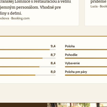
transkej Lomnice s reštauráciou a veľmi
prídeme z
Lucia · Boo
íjemným personálom. Vhodné pre
diny s deťmi.
ockova · Booking.com
9,4
Poloha
8,7
Pohodlie
8,4
Vybavenie
8,0
Poloha pre páry