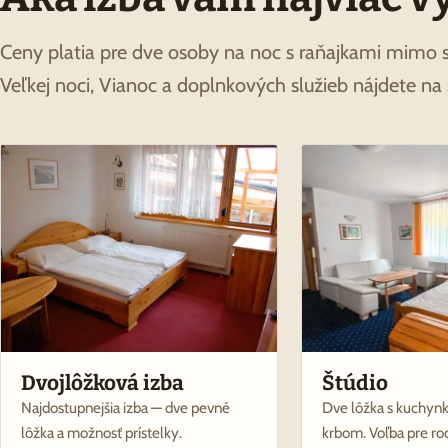
Ceny platia pre dve osoby na noc s raňajkami mimo 
Veľkej noci, Vianoc a doplnkových služieb nájdete na
Dvojlôžková izba
Štúdio
Najdostupnejšia izba — dve pevné
Dve lôžka s kuchynko
lôžka a možnosť prístelky.
krbom. Voľba pre ro