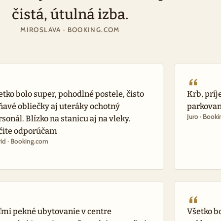
čistá, útulná izba.
MIROSLAVA · BOOKING.COM
etko bolo super, pohodlné postele, čisto
Krb, príj
ňavé obliečky aj uteráky ochotný
parkovan
Juro · Book
sonál. Blízko na stanicu aj na vleky.
čite odporúčam
rid · Booking.com
ľmi pekné ubytovanie v centre
Všetko bo