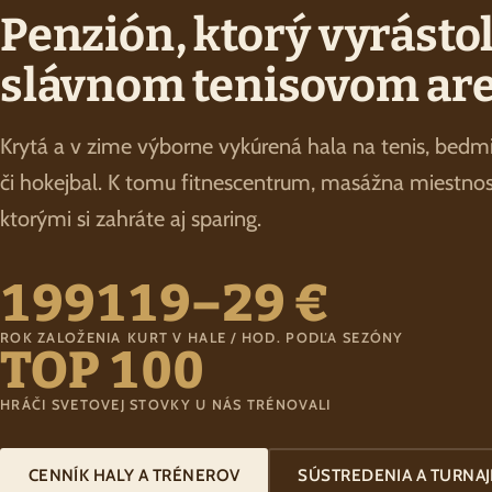
Penzión, ktorý vyrásto
slávnom tenisovom are
Krytá a v zime výborne vykúrená hala na tenis, bedmi
či hokejbal. K tomu fitnescentrum, masážna miestnosť 
ktorými si zahráte aj sparing.
1991
19–29 €
ROK ZALOŽENIA
KURT V HALE / HOD. PODĽA SEZÓNY
TOP 100
HRÁČI SVETOVEJ STOVKY U NÁS TRÉNOVALI
CENNÍK HALY A TRÉNEROV
SÚSTREDENIA A TURNAJ