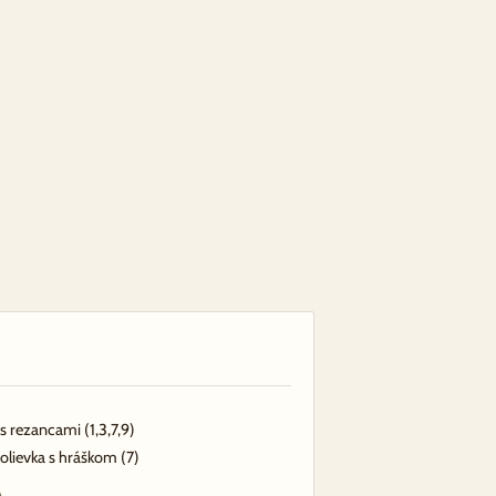
 s rezancami
(1,3,7,9)
olievka s hráškom
(7)
Á