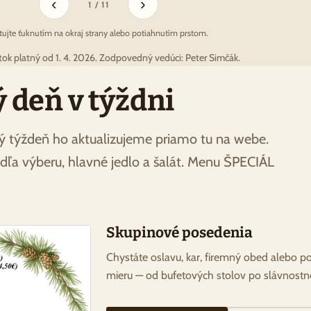
‹
›
1 / 11
stujte ťuknutím na okraj strany alebo potiahnutím prstom.
stok platný od 1. 4. 2026. Zodpovedný vedúci: Peter Simčák.
deň v týždni
ý týždeň ho aktualizujeme priamo tu na webe.
ľa výberu, hlavné jedlo a šalát. Menu ŠPECIÁL
Skupinové posedenia
Chystáte oslavu, kar, firemný obed alebo p
mieru — od bufetových stolov po slávnostn