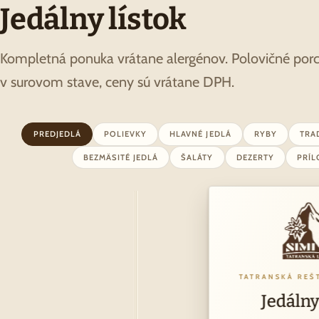
Jedálny lístok
Kompletná ponuka vrátane alergénov. Polovičné po
v surovom stave, ceny sú vrátane DPH.
PREDJEDLÁ
POLIEVKY
HLAVNÉ JEDLÁ
RYBY
TRA
BEZMÄSITÉ JEDLÁ
ŠALÁTY
DEZERTY
PRÍ
TATRANSKÁ REŠ
Jedálny