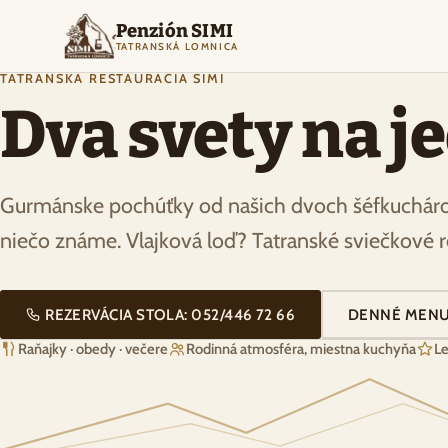
Penzión SIMI
TATRANSKÁ LOMNICA
TATRANSKÁ REŠTAURÁCIA SIMI
Dva svety na j
Gurmánske pochúťky od našich dvoch šéfkuchárov
niečo známe. Vlajková loď? Tatranské sviečkové 
REZERVÁCIA STOLA: 052/446 72 66
DENNÉ MEN
Raňajky · obedy · večere
Rodinná atmosféra, miestna kuchyňa
Le