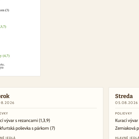
orok
Streda
08.2026
05.08.2026
EVKY
POLIEVKY
cí vývar s rezancami
(1,3,9)
Kurací vývar
kfurtská polievka s párkom
(7)
Zemiaková p
NÉ JEDLÁ
HLAVNÉ JEDL