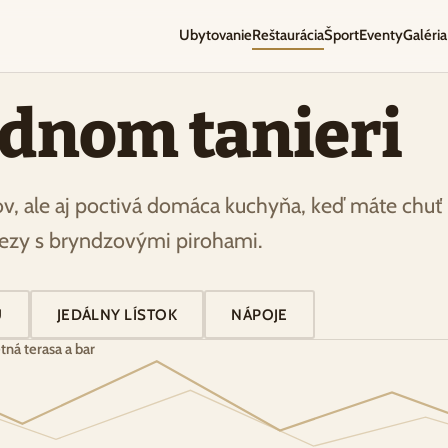
Ubytovanie
Reštaurácia
Šport
Eventy
Galéria
ednom tanieri
, ale aj poctivá domáca kuchyňa, keď máte chuť
rezy s bryndzovými pirohami.
U
JEDÁLNY LÍSTOK
NÁPOJE
tná terasa a bar