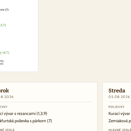
orok
Streda
08.2026
05.08.2026
EVKY
POLIEVKY
cí vývar s rezancami
(1,3,9)
Kurací vývar
kfurtská polievka s párkom
(7)
Zemiaková p
NÉ JEDLÁ
HLAVNÉ JEDL