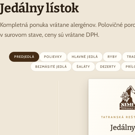
Jedálny lístok
Kompletná ponuka vrátane alergénov. Polovičné po
v surovom stave, ceny sú vrátane DPH.
PREDJEDLÁ
POLIEVKY
HLAVNÉ JEDLÁ
RYBY
TRA
BEZMÄSITÉ JEDLÁ
ŠALÁTY
DEZERTY
PRÍ
TATRANSKÁ REŠ
Jedálny