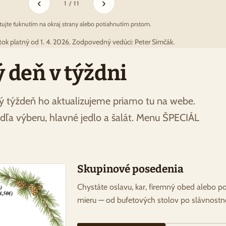
‹
›
1 / 11
stujte ťuknutím na okraj strany alebo potiahnutím prstom.
stok platný od 1. 4. 2026. Zodpovedný vedúci: Peter Simčák.
deň v týždni
ý týždeň ho aktualizujeme priamo tu na webe.
ľa výberu, hlavné jedlo a šalát. Menu ŠPECIÁL
Skupinové posedenia
Chystáte oslavu, kar, firemný obed alebo p
mieru — od bufetových stolov po slávnostn