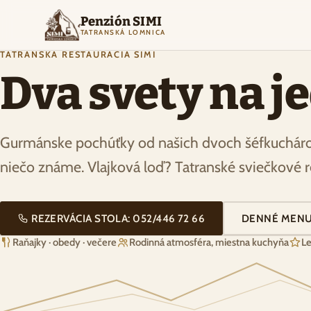
Penzión SIMI
TATRANSKÁ LOMNICA
TATRANSKÁ REŠTAURÁCIA SIMI
Dva svety na j
Gurmánske pochúťky od našich dvoch šéfkuchárov
niečo známe. Vlajková loď? Tatranské sviečkové 
REZERVÁCIA STOLA: 052/446 72 66
DENNÉ MEN
Raňajky · obedy · večere
Rodinná atmosféra, miestna kuchyňa
Le