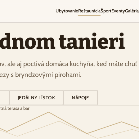
Ubytovanie
Reštaurácia
Šport
Eventy
Galéria
ednom tanieri
, ale aj poctivá domáca kuchyňa, keď máte chuť
rezy s bryndzovými pirohami.
U
JEDÁLNY LÍSTOK
NÁPOJE
tná terasa a bar