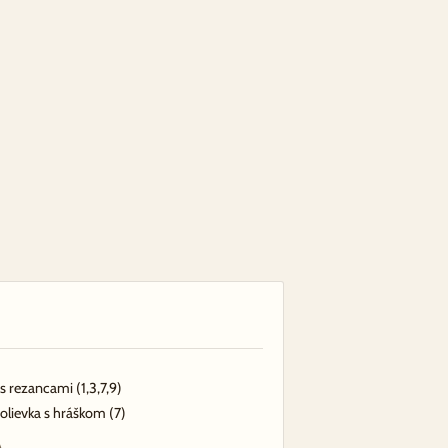
 s rezancami
(1,3,7,9)
olievka s hráškom
(7)
Á