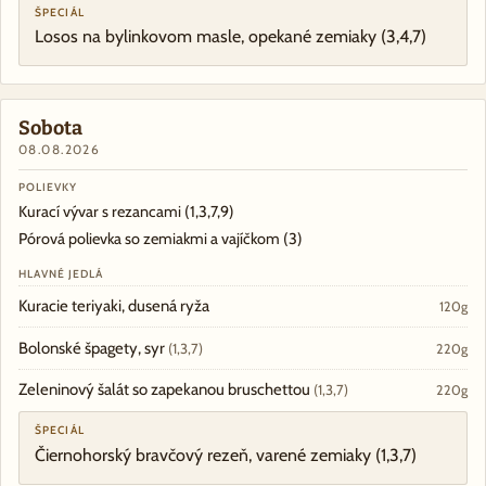
ŠPECIÁL
Losos na bylinkovom masle, opekané zemiaky
(3,4,7)
Sobota
08.08.2026
POLIEVKY
Kurací vývar s rezancami
(1,3,7,9)
Pórová polievka so zemiakmi a vajíčkom
(3)
HLAVNÉ JEDLÁ
Kuracie teriyaki, dusená ryža
120g
Bolonské špagety, syr
(1,3,7)
220g
Zeleninový šalát so zapekanou bruschettou
(1,3,7)
220g
ŠPECIÁL
Čiernohorský bravčový rezeň, varené zemiaky
(1,3,7)