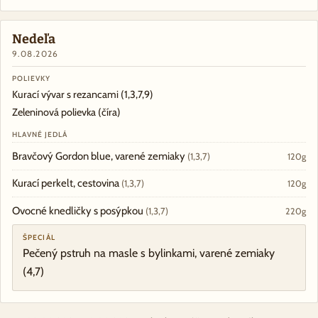
Nedeľa
9.08.2026
POLIEVKY
Kurací vývar s rezancami
(1,3,7,9)
Zeleninová polievka (číra)
HLAVNÉ JEDLÁ
Bravčový Gordon blue, varené zemiaky
(1,3,7)
120g
Kurací perkelt, cestovina
(1,3,7)
120g
Ovocné knedličky s posýpkou
(1,3,7)
220g
ŠPECIÁL
Pečený pstruh na masle s bylinkami, varené zemiaky
(4,7)