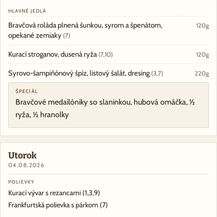
HLAVNÉ JEDLÁ
Bravčová roláda plnená šunkou, syrom a špenátom,
120g
opekané zemiaky
(7)
Kurací stroganov, dusená ryža
(7,10)
120g
Syrovo-šampiňónový špíz, listový šalát, dresing
(3,7)
220g
ŠPECIÁL
Bravčové medailóniky so slaninkou, hubová omáčka, ½
ryža, ½ hranolky
Utorok
04.08.2026
POLIEVKY
Kurací vývar s rezancami
(1,3,9)
Frankfurtská polievka s párkom
(7)