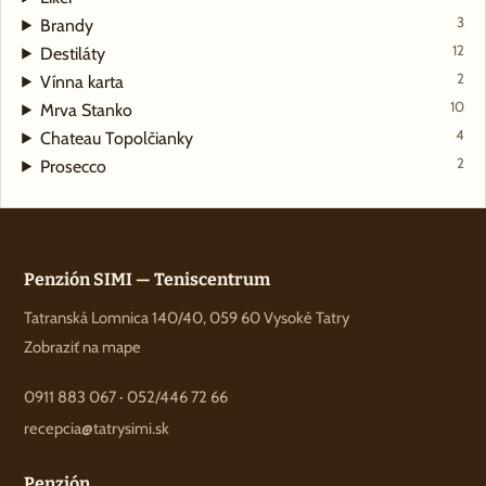
3
Brandy
12
Destiláty
2
Vínna karta
10
Mrva Stanko
4
Chateau Topolčianky
2
Prosecco
Penzión SIMI — Teniscentrum
Tatranská Lomnica 140/40, 059 60 Vysoké Tatry
Zobraziť na mape
0911 883 067
·
052/446 72 66
recepcia@tatrysimi.sk
Penzión