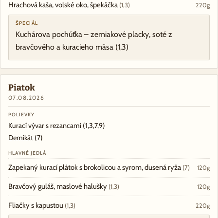
Hrachová kaša, volské oko, špekáčka
(1,3)
220g
ŠPECIÁL
Kuchárova pochúťka – zemiakové placky, soté z
bravčového a kuracieho mäsa
(1,3)
Piatok
07.08.2026
POLIEVKY
Kurací vývar s rezancami
(1,3,7,9)
Demikát
(7)
HLAVNÉ JEDLÁ
Zapekaný kurací plátok s brokolicou a syrom, dusená ryža
(7)
120g
Bravčový guláš, maslové halušky
(1,3)
120g
Fliačky s kapustou
(1,3)
220g