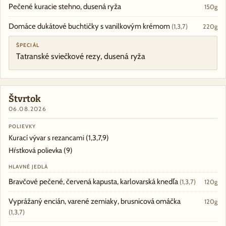
Pečené kuracie stehno, dusená ryža
150g
Domáce dukátové buchtičky s vanilkovým krémom
(1,3,7)
220g
ŠPECIÁL
Tatranské sviečkové rezy, dusená ryža
Štvrtok
06.08.2026
POLIEVKY
Kurací vývar s rezancami
(1,3,7,9)
Hŕstková polievka
(9)
HLAVNÉ JEDLÁ
Bravčové pečené, červená kapusta, karlovarská knedľa
(1,3,7)
120g
Vyprážaný encián, varené zemiaky, brusnicová omáčka
120g
(1,3,7)