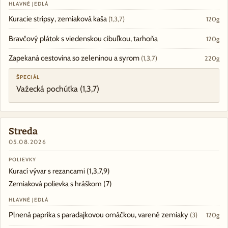
HLAVNÉ JEDLÁ
Kuracie stripsy, zemiaková kaša
(1,3,7)
120g
Bravčový plátok s viedenskou cibuľkou, tarhoňa
120g
Zapekaná cestovina so zeleninou a syrom
(1,3,7)
220g
ŠPECIÁL
Važecká pochúťka
(1,3,7)
Streda
05.08.2026
POLIEVKY
Kurací vývar s rezancami
(1,3,7,9)
Zemiaková polievka s hráškom
(7)
HLAVNÉ JEDLÁ
Plnená paprika s paradajkovou omáčkou, varené zemiaky
(3)
120g