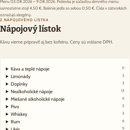
Menu 03.08.2026 – 9.08.2026. Polievka je súčasťou denného menu;
samostatne stojí 4,50 €. Balenie jedla so sebou 0,50 €. Čísla v zátvorkách
označujú alergény.
Z NÁPOJOVÉHO LÍSTKA
Nápojový lístok
Kávu vieme pripraviť aj bez kofeínu. Ceny sú vrátane DPH.
11
Káva a teplé nápoje
3
Limonády
3
Doplnky
13
Nealkoholické nápoje
6
Miešané alkoholické nápoje
5
Pivo
3
Whiskey
6
Rum
9
Likér