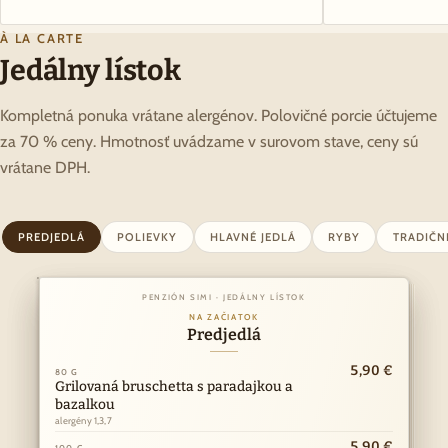
À LA CARTE
Jedálny lístok
Kompletná ponuka vrátane alergénov. Polovičné porcie účtujeme
za 70 % ceny. Hmotnosť uvádzame v surovom stave, ceny sú
vrátane DPH.
PREDJEDLÁ
POLIEVKY
HLAVNÉ JEDLÁ
RYBY
TRADIČN
PENZIÓN SIMI · JEDÁLNY LÍSTOK
PENZIÓN SIMI · JEDÁLNY LÍSTOK
Z NAŠEJ KUCHYNE
NA ZAČIATOK
Hlavné jedlá
Predjedlá
ny
10,90 €
5,90 €
k
80 G
150 G
I
Grilovaná bruschetta s paradajkou a
Vyprážaný bravčový alebo kurací rezeň
Á
bazalkou
alergény 1,3,7
·
alergény 1,3,7
RY
11,90 €
150 G
Kurací steak
5,90 €
100 G