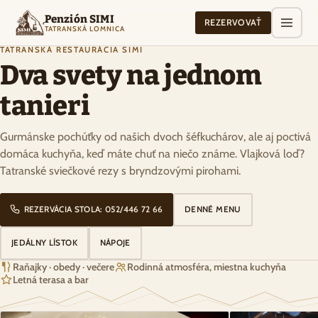
Penzión SIMI
REZERVOVAŤ
TATRANSKÁ LOMNICA
TATRANSKÁ REŠTAURÁCIA SIMI
Dva svety na jednom
tanieri
Gurmánske pochúťky od našich dvoch šéfkuchárov, ale aj poctivá
domáca kuchyňa, keď máte chuť na niečo známe. Vlajková loď?
Tatranské sviečkové rezy s bryndzovými pirohami.
REZERVÁCIA STOLA: 052/446 72 66
DENNÉ MENU
JEDÁLNY LÍSTOK
NÁPOJE
Raňajky · obedy · večere
Rodinná atmosféra, miestna kuchyňa
Letná terasa a bar