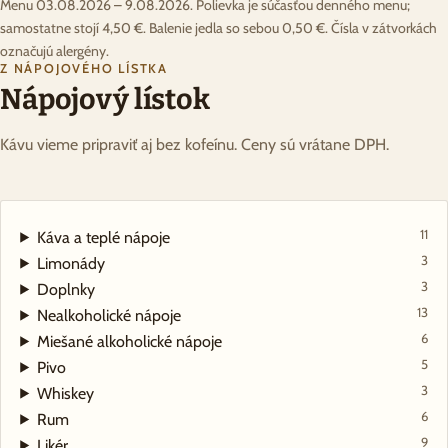
Menu 03.08.2026 – 9.08.2026. Polievka je súčasťou denného menu;
samostatne stojí 4,50 €. Balenie jedla so sebou 0,50 €. Čísla v zátvorkách
označujú alergény.
Z NÁPOJOVÉHO LÍSTKA
Nápojový lístok
Kávu vieme pripraviť aj bez kofeínu. Ceny sú vrátane DPH.
11
Káva a teplé nápoje
3
Limonády
3
Doplnky
13
Nealkoholické nápoje
6
Miešané alkoholické nápoje
5
Pivo
3
Whiskey
6
Rum
9
Likér