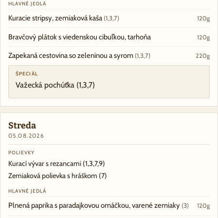
HLAVNÉ JEDLÁ
Kuracie stripsy, zemiaková kaša
(1,3,7)
120g
Bravčový plátok s viedenskou cibuľkou, tarhoňa
120g
Zapekaná cestovina so zeleninou a syrom
(1,3,7)
220g
ŠPECIÁL
Važecká pochúťka
(1,3,7)
Streda
05.08.2026
POLIEVKY
Kurací vývar s rezancami
(1,3,7,9)
Zemiaková polievka s hráškom
(7)
HLAVNÉ JEDLÁ
Plnená paprika s paradajkovou omáčkou, varené zemiaky
(3)
120g