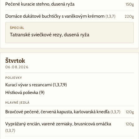
Pečené kuracie stehno, dusená ryža
150g
Domáce dukátové buchtičky s vanilkovým krémom
(1,3,7)
220g
ŠPECIÁL
Tatranské sviečkové rezy, dusená ryža
Štvrtok
06.08.2026
POLIEVKY
Kurací vývar s rezancami
(1,3,7,9)
Hŕstková polievka
(9)
HLAVNÉ JEDLÁ
Bravčové pečené, červená kapusta, karlovarská knedľa
(1,3,7)
120g
Vyprážaný encián, varené zemiaky, brusnicová omáčka
120g
(1,3,7)