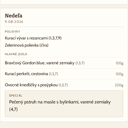
Nedeľa
9.08.2026
POLIEVKY
Kurací vývar s rezancami
(1,3,7,9)
Zeleninová polievka (číra)
HLAVNÉ JEDLÁ
Bravčový Gordon blue, varené zemiaky
(1,3,7)
120g
Kurací perkelt, cestovina
(1,3,7)
120g
Ovocné knedličky s posýpkou
(1,3,7)
220g
ŠPECIÁL
Pečený pstruh na masle s bylinkami, varené zemiaky
(4,7)