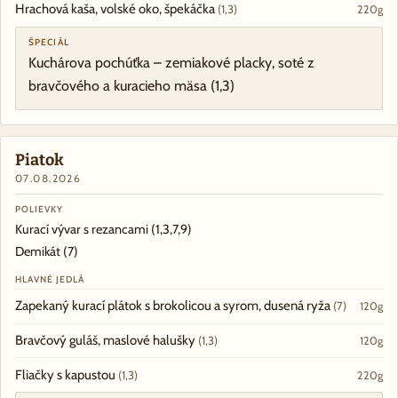
Hrachová kaša, volské oko, špekáčka
(1,3)
220g
ŠPECIÁL
Kuchárova pochúťka – zemiakové placky, soté z
bravčového a kuracieho mäsa
(1,3)
Piatok
07.08.2026
POLIEVKY
Kurací vývar s rezancami
(1,3,7,9)
Demikát
(7)
HLAVNÉ JEDLÁ
Zapekaný kurací plátok s brokolicou a syrom, dusená ryža
(7)
120g
Bravčový guláš, maslové halušky
(1,3)
120g
Fliačky s kapustou
(1,3)
220g