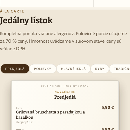
À LA CARTE
Jedálny lístok
Kompletná ponuka vrátane alergénov. Polovičné porcie účtujeme
za 70 % ceny. Hmotnosť uvádzame v surovom stave, ceny sú
vrátane DPH.
PREDJEDLÁ
POLIEVKY
HLAVNÉ JEDLÁ
RYBY
TRADIČN
PENZIÓN SIMI · JEDÁLNY LÍSTOK
PENZIÓN SIMI · JEDÁLNY LÍSTOK
Z NAŠEJ KUCHYNE
NA ZAČIATOK
Hlavné jedlá
Predjedlá
ny
10,90 €
5,90 €
k
80 G
150 G
I
Grilovaná bruschetta s paradajkou a
Vyprážaný bravčový alebo kurací rezeň
Á
bazalkou
alergény 1,3,7
·
alergény 1,3,7
RY
11,90 €
150 G
Kurací steak
5,90 €
100 G