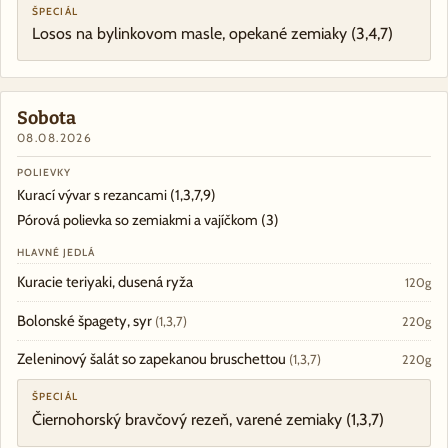
ŠPECIÁL
Losos na bylinkovom masle, opekané zemiaky
(3,4,7)
Sobota
08.08.2026
POLIEVKY
Kurací vývar s rezancami
(1,3,7,9)
Pórová polievka so zemiakmi a vajíčkom
(3)
HLAVNÉ JEDLÁ
Kuracie teriyaki, dusená ryža
120g
Bolonské špagety, syr
(1,3,7)
220g
Zeleninový šalát so zapekanou bruschettou
(1,3,7)
220g
ŠPECIÁL
Čiernohorský bravčový rezeň, varené zemiaky
(1,3,7)