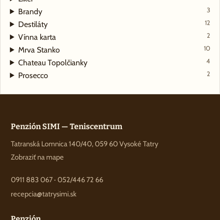
3
Brandy
12
Destiláty
2
Vínna karta
10
Mrva Stanko
4
Chateau Topolčianky
2
Prosecco
Penzión SIMI — Teniscentrum
Tatranská Lomnica 140/40, 059 60 Vysoké Tatry
Zobraziť na mape
0911 883 067
·
052/446 72 66
recepcia@tatrysimi.sk
Penzión