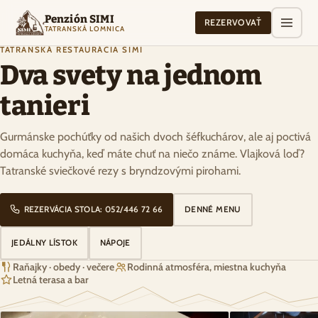
Penzión SIMI
REZERVOVAŤ
TATRANSKÁ LOMNICA
TATRANSKÁ REŠTAURÁCIA SIMI
Dva svety na jednom
tanieri
Gurmánske pochúťky od našich dvoch šéfkuchárov, ale aj poctivá
domáca kuchyňa, keď máte chuť na niečo známe. Vlajková loď?
Tatranské sviečkové rezy s bryndzovými pirohami.
REZERVÁCIA STOLA: 052/446 72 66
DENNÉ MENU
JEDÁLNY LÍSTOK
NÁPOJE
Raňajky · obedy · večere
Rodinná atmosféra, miestna kuchyňa
Letná terasa a bar