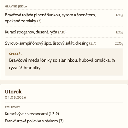
HLAVNÉ JEDLÁ
Bravčová roláda plnená šunkou, syrom a špenátom,
120g
opekané zemiaky
(7)
Kurací stroganov, dusená ryža
(7,10)
120g
Syrovo-šampiňónový špíz, listový šalát, dresing
(3,7)
220g
ŠPECIÁL
Bravčové medailóniky so slaninkou, hubová omáčka, ½
ryža, ½ hranolky
Utorok
04.08.2026
POLIEVKY
Kurací vývar s rezancami
(1,3,9)
Frankfurtská polievka s párkom
(7)